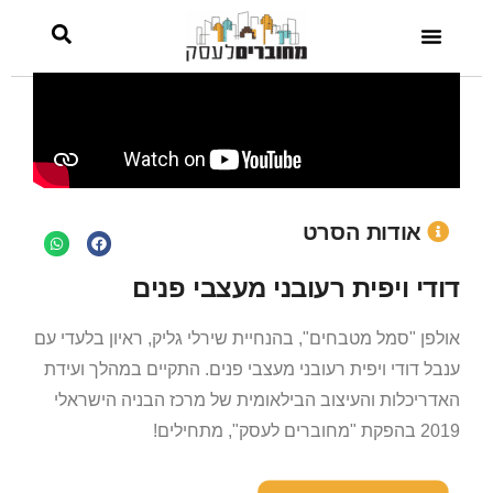
אודות הסרט
דודי ויפית רעובני מעצבי פנים
אולפן "סמל מטבחים", בהנחיית שירלי גליק, ראיון בלעדי עם
ענבל דודי ויפית רעובני מעצבי פנים. התקיים במהלך ועידת
האדריכלות והעיצוב הבילאומית של מרכז הבניה הישראלי
2019 בהפקת "מחוברים לעסק", מתחילים!