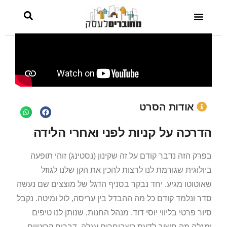
אודות הסרט
הדרכה על קניות לפני ואחרי הלידה
בפרק הזה נדבר קודם על זה שקינון (נסטינג) זוהי תופעה
ביולוגית שגורמת לנו לרצות להכין את הקן שלנו לגוזל
שאוטוטו מגיע. יחד נבקר בסניף הדגל של מוצצים שם נעשה
סדר ונלמד קודם כל מה ההבדל בין עריסה, לול ומיטה. נקבל
סיור פרטי בליווי יוסי דוד, מנהל החנות, שנותן לנו טיפים
ומגלה מה חשוב לדעת כשבוחרים עגלה. דברים קריטיים