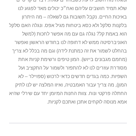
שלא תמיד חושבים עליהם ואח״כ יכולים מאד לפגוע לנו
באיכות החיים. נקבל תשובות גם לשאלה – מה היתרון
בלקנות סלקל ולא כסא ביטחות מגיל אפס. ונגלה האם סלקל
הוא באמת קל? נגלה גם עם מה אפשר לחכות (למשל
האוניברסיטה ממש לא דחופה לנו בחודש הראשון ואפשר
בהחלט לשמור את זה כמתנת לידה) וגם מה בכלל לא צריך
(מחמם מגבונים בייוש). המון טיפים ורשימת קניות אחת
מסודרת עוזרים לנו לא להתפזר ולשמור על התקציב ועל
השפיות. כמה בגדים חדשים כדאי לרכוש (ספויילר – לא
המון), מה צריך עבור האמבטיה, ואיזו המלצה יש לנו לתיק
החתלה פרקטי ונוח. צוות החנות המיומן יחד עם שירלי שהיא
אמא מנוסה לוקחים אתכן ואתכם לקניות.