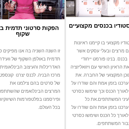
ודיו בכנסים מקצועיים
הפקות סרטוני תדמית בא
שקוף
דיו מקצועי בו קיימנו ראיונות
ם מרצים ובעלי עסקים אשר
זו השנה השניה בה אנו מפיקים ס
כנס. בנינו פורמט ייחודי
תדמית באולפן השקוף של וועידת
 הראיון האישי עם ויזואליזציה
האדריכלות והעיצוב הבינלאומית
כן המקצועי של החברה. את
מרכז הבניה. לכנס יצרנו קונספט 
רכנו בזמן אמת והם שודרו על
של סרטים בהם צילמנו את
אורך הכנס וכך שימשו כסרטי
המרצים הבינלואמים שהשתתפו 
יני המשתתפים.את כל
ופירסמנו בפלטפורמות השיווקיו
רכנו בזמן אמת והם שודרו על
בכל העולם.
אורך כל הכנס ושימשו כסרטי
בור המשתתפים.