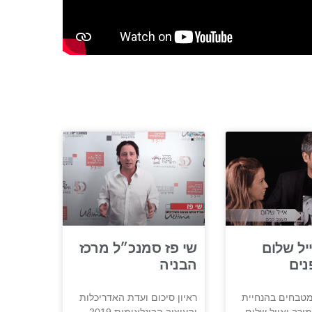
יל שלום
שי פז סמנכ״ל מרכז
נים
הבניה
מטבחים בהנחיית
ראיון סיכום ועדת האדריכלות
מירב ואייל שלום
והעיצוב הבינלאומית 2019