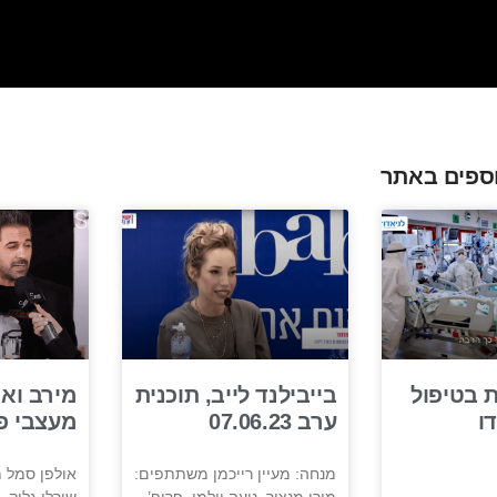
ספים באתר
 בטיפול
בייבילנד לייב, תוכנית
מירב ואי
ו
ערב 07.06.23
מעצבי פ
מנחה: מעיין רייכמן משתתפים:
אולפן סמל 
מורן מנצור, נועה וולמן, פרופ’
שירלי גליק, 