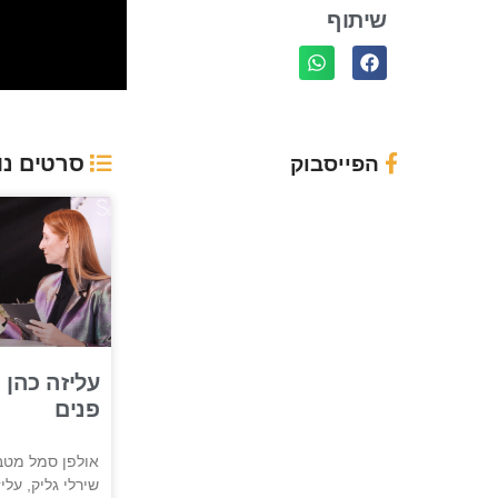
שיתוף
סרטים נו
הפייסבוק
עליזה כהן
פנים
אולפן סמל מטב
שירלי גליק, על