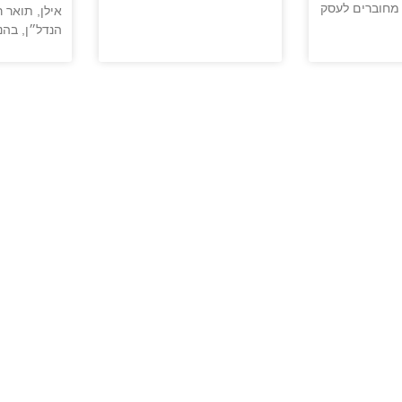
מחוברים לעסק
אילן, תואר 
הנדל״ן, בהנ