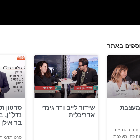
ספים באתר
 מעצבת
שידור לייב ורד גינדי
סרטון תד
אדריכלית
נדל״ן, ב
בר אילן
חים בהנחיית
יזה כהן מעצבת
סרט תדמית 