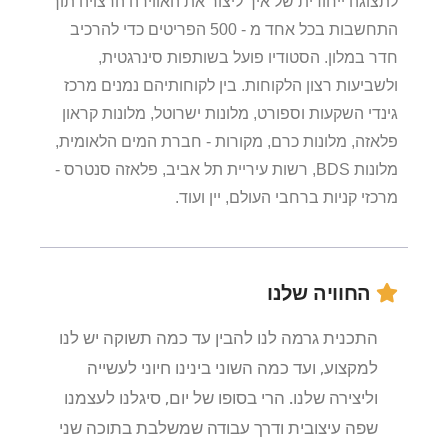
לתצוגה ייחודית של איך ליצור את האווירה הרצויה תוך
התחשבות בכל אחד מ - 500 הפריטים כדי להרכיב
חדר במלון. הסטודיו פועל בשותפות סינרגטית,
ולשביעות רצון הלקוחות. בין לקוחותיהם נמנים מרכז
גינדי השקעות וספורט, מלונות ישרוטל, מלונות קראון
פלאזה, מלונות כרם, מקורות - חברת המים הלאומית,
מלונות BDS, רשות עיריית תל אביב, פלאזה סנטרס -
מרכזי קניות ברחבי העולם, יין ועוד.
החוויה שלנו
התכנית גרמה לנו להבין עד כמה תשוקה יש לנו
למקצוע, ועד כמה השוני בינינו חיוני לעשייה
וליצירה שלנו. הרי בסופו של יום, סיגלנו לעצמנו
שפה עיצובית ודרך עבודה שמשלבת בתוכה שני