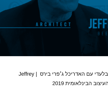
״סליחה על השעלה״, ראיון בלעדי עם האדריכל ג׳פרי בירס | Jeffrey