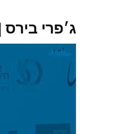
ג׳פרי בירס | effrey beers