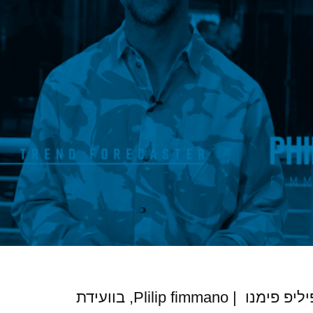
ראיון בלעדי עם הטרנדולוג פיליפ פימנו | Plilip fimmano, בוועידת