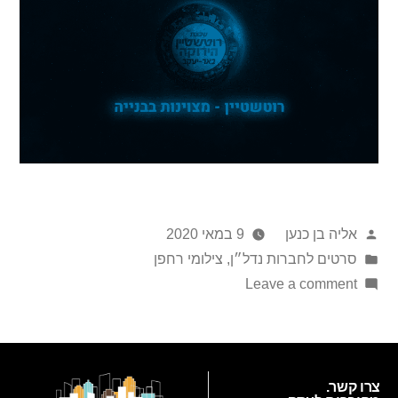
אליה בן כנען
9 במאי 2020
סרטים לחברות נדל״ן
,
צילומי רחפן
Leave a comment
צרו קשר.