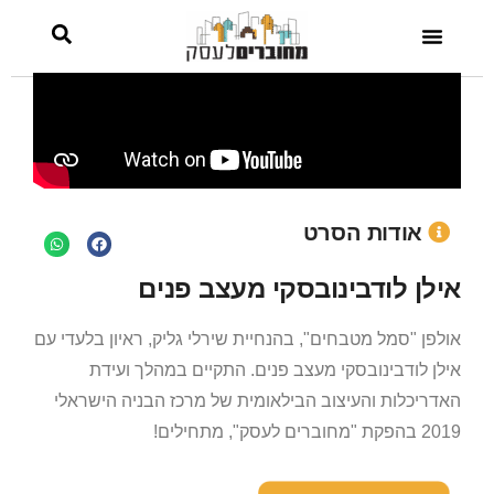
אודות הסרט
אילן לודבינובסקי מעצב פנים
אולפן "סמל מטבחים", בהנחיית שירלי גליק, ראיון בלעדי עם
אילן לודבינובסקי מעצב פנים. התקיים במהלך ועידת
האדריכלות והעיצוב הבילאומית של מרכז הבניה הישראלי
2019 בהפקת "מחוברים לעסק", מתחילים!