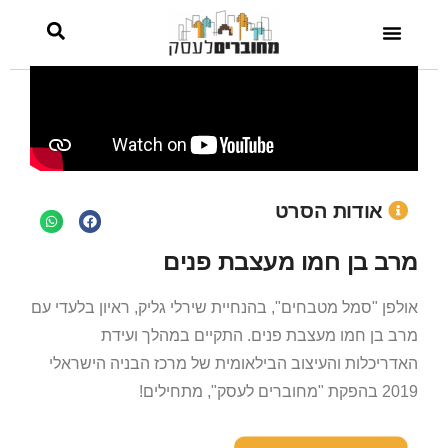
אודות הסרט
מרב בן חמו מעצבת פנים
אולפן "סמל מטבחים", בהנחיית שירלי גליק, ראיון בלעדי עם
מרב בן חמו מעצבת פנים. התקיים במהלך ועידת
האדריכלות והעיצוב הבילאומית של מרכז הבניה הישראלי
2019 בהפקת "מחוברים לעסק", מתחילים!