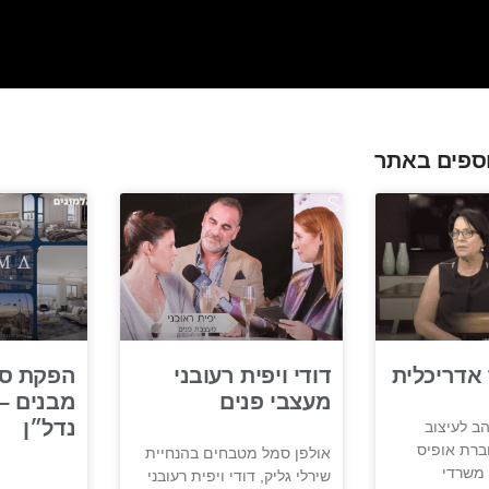
ספים באתר
 אדריכלית
דודי ויפית רעובני
הפקת סר
מעצבי פנים
מבנים –
נדל״ן
ב לעיצוב
רת אופיס
אולפן סמל מטבחים בהנחיית
ט משרדי
שירלי גליק, דודי ויפית רעובני