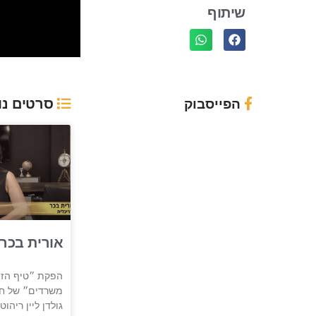
שיתוף
סרטים נו
הפייסבוק
אורית בכר
הפקת ״טיף הזה
משרדים״ של חב
גולדן ליין ריהו