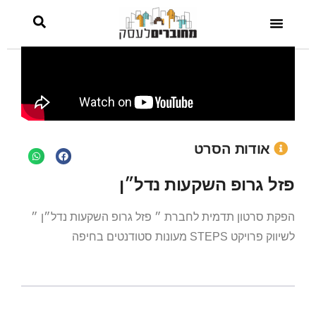
אודות הסרט
פזל גרופ השקעות נדל״ן
הפקת סרטון תדמית לחברת ״ פזל גרופ השקעות נדל״ן ״
לשיווק פרויקט STEPS מעונות סטודנטים בחיפה