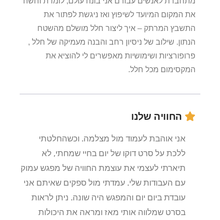
מתחברת לאנשים עבורם אני בונה עולם, לומדת וחשה
את המקום המיועד לשיפוץ ואז ניגשת לפתור את
התשבץ המרתק – איך ליצור חלל מושלם מהשטח
הנתון. שילוב של ניסיון רחב והבנה מעמיקה של חלל ,
פרופורציות ושימושיות מאפשרים לי להוציא את
המקסימום מכל חלל.
החוויה שלנו
אני אוהבת לעמוד מול מצלמה. וכשהחלטתי
ללכת על סרט דוקו של יום בחיי שמחתי, לא
תיארתי לעצמי את עוצמת החוויה של מפגש עמוק
עם העבודות שלי. עמדתי מול ספקים שאיתם אני
עובדת ביום יום והמפגש היה שונה. ניתן לראות
בסרט שמלווה אותי מאז ומראה את היכולות